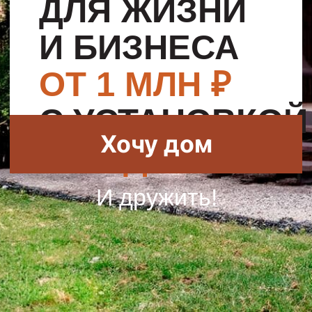
Хочу дом
ЗА 1 ДЕНЬ
И дружить!
ДОМА
,
КОТОРЫЕ