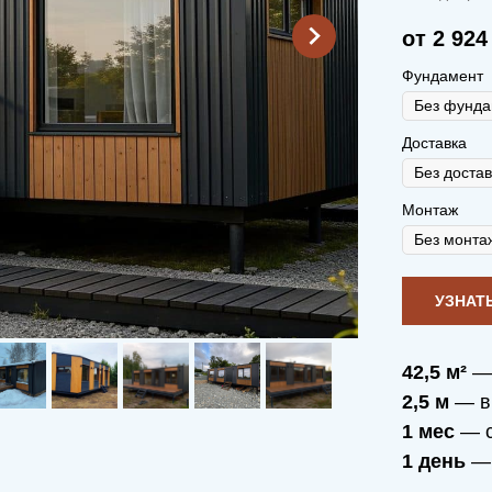
от 2 924
Фундамент
Доставка
Монтаж
42,5 м²
— 
2,5 м
— в
1 мес
— с
1 день
— 