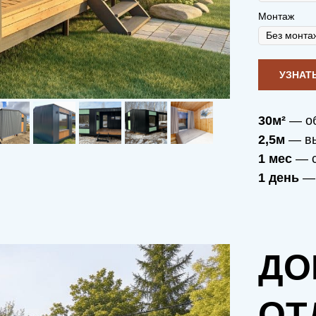
Монтаж
30м²
— о
2,5м
— вы
1 мес
— с
1 день
— 
ДО
ОТ