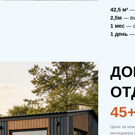
42,5 м²
— 
2,5м
— вы
1 мес
— с
1 день
— 
ДО
ОТ
45
Цена за ком
менеджера н