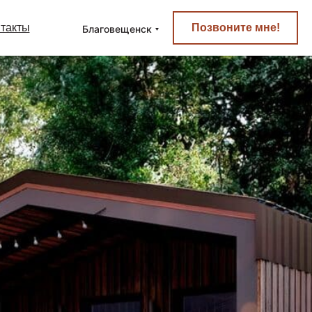
такты
Позвоните мне!
Благовещенск