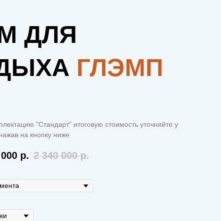
М ДЛЯ
ДЫХА
ГЛЭМП
плектацию "Стандарт" итоговую стоимость уточняйте у
ажав на кнопку ниже
 000
р.
2 340 000
р.