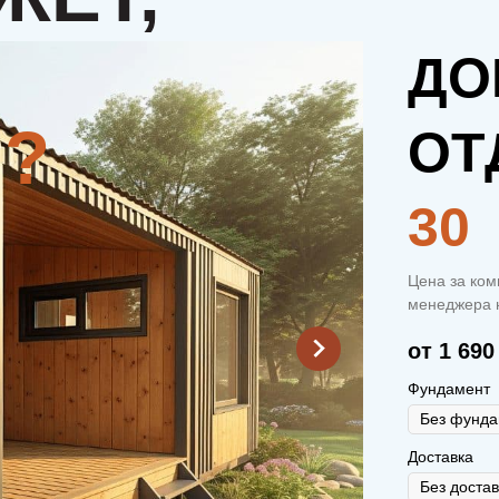
ДО
ОТ
30
Цена за ком
менеджера н
от 1 690
Фундамент
Доставка