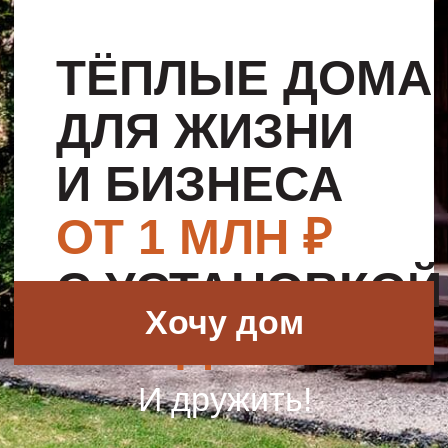
И БИЗНЕСА
ОТ 1 МЛН ₽
С УСТАНОВКОЙ
Хочу дом
ЗА 1 ДЕНЬ
И дружить!
ДОМА
,