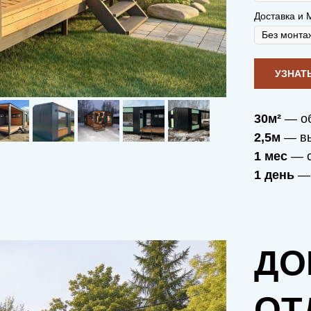
Доставка и 
30м²
— о
2,5м
— вы
1 мес
— с
1 день
— 
ДО
ОТ