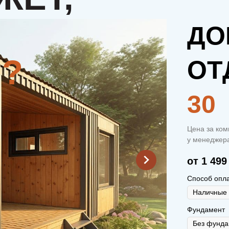
ДО
ОТ
30
Цена за ком
у менеджера
от 1 499
Способ опл
Фундамент