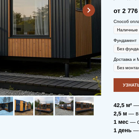
от 2 776
Способ опл
Фундамент
Доставка и 
42,5 м²
— 
2,5 м
— в
1 мес
— с
1 день
— 