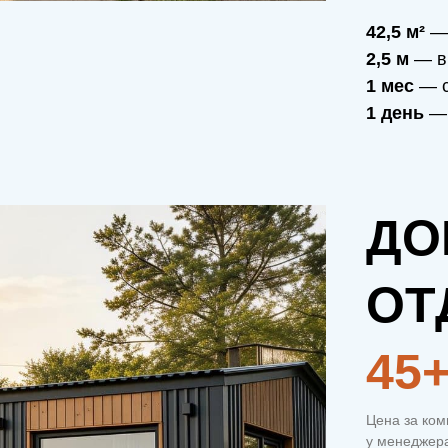
42,5 м²
— 
2,5 м
— в
1 мес
— с
1 день
— 
ДО
ОТ
45
Цена за ком
у менеджера