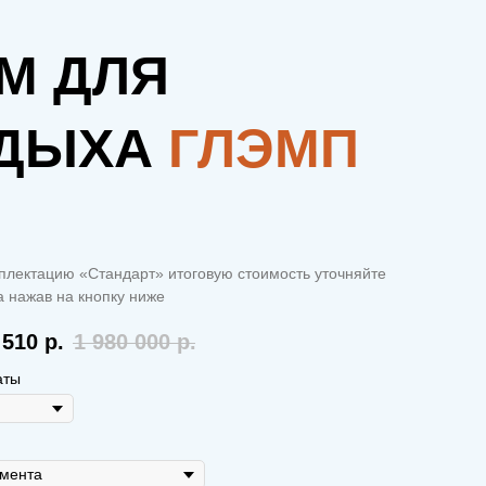
М ДЛЯ
ДЫХА
ГЛЭМП
плектацию «Стандарт» итоговую стоимость уточняйте
 нажав на кнопку ниже
 510
р.
1 980 000
р.
аты