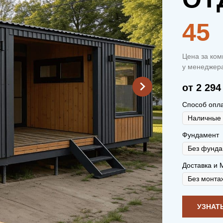
45
Цена за ком
у менеджера
от 2 294
Способ опл
Фундамент
Доставка и 