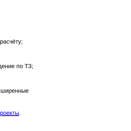
расчёту;
дение по ТЗ;
асширенные
роекты
.