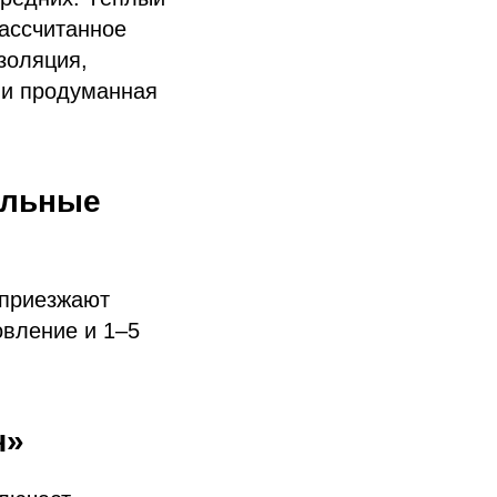
ассчитанное
золяция,
 и продуманная
альные
 приезжают
овление и 1–5
ч»