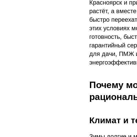
Красноярск и пр
растёт, а вмест
быстро переехат
этих условиях 
готовность, быс
гарантийный сер
для дачи, ПМЖ и
энергоэффектив
Почему м
рациональ
Климат и 
Зимы долгие и м