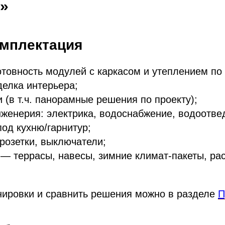
»
омплектация
отовность модулей с каркасом и утеплением по 
делка интерьера;
и (в т.ч. панорамные решения по проекту);
нженерия: электрика, водоснабжение, водоотве
под кухню/гарнитур;
розетки, выключатели;
— террасы, навесы, зимние климат‑пакеты, р
нировки и сравнить решения можно в разделе
П