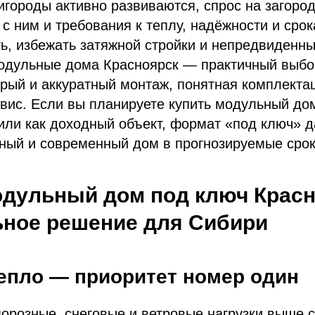
игороды активно развиваются, спрос на загоро
е с ним и требования к теплу, надёжности и сро
ь, избежать затяжной стройки и непредвиденны
модульные дома Красноярск — практичный выбо
трый и аккуратный монтаж, понятная комплекта
вис. Если вы планируете купить модульный до
ли как доходный объект, формат «под ключ» д
ный и современный дом в прогнозируемые срок
одульный дом под ключ Крас
ное решение для Сибири
тепло — приоритет номер один
орозные, снеговые и ветровые нагрузки выше 