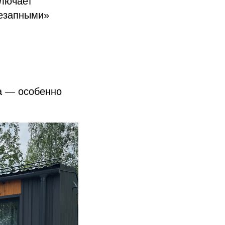
ключает
незапными»
ма — особенно