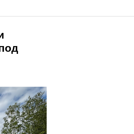
и
 под