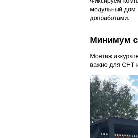
Фиксируем компл
модульный дом п
допработами.
Минимум с
Монтаж аккурате
важно для СНТ и