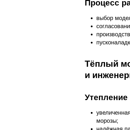
Процесс р
выбор модел
согласовани
производств
пусконаладк
Тёплый мо
и инженер
Утепление
увеличенная
морозы;
надёжная па