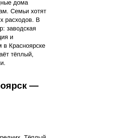
дные дома
кам. Семьи хотят
х расходов. В
р: заводская
ция и
м в Красноярске
аёт тёплый,
и.
ноярск —
средних. Тёплый