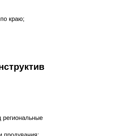
 по краю;
нструктив
д региональные
и продувания;