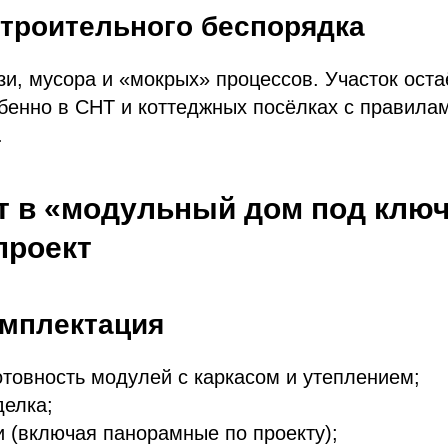
троительного беспорядка
зи, мусора и «мокрых» процессов. Участок оста
бенно в СНТ и коттеджных посёлках с правила
.
т в «модульный дом под ключ
проект
омплектация
отовность модулей с каркасом и утеплением;
делка;
и (включая панорамные по проекту);