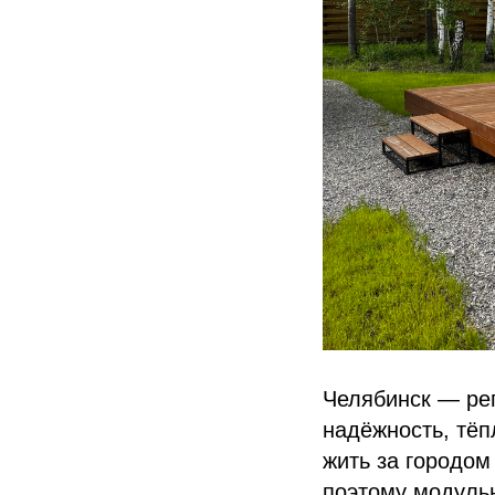
Челябинск — ре
надёжность, тёп
жить за городом
поэтому модуль