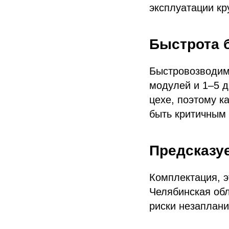
эксплуатации кр
Быстрота б
Быстровозводимы
модулей и 1–5 д
цехе, поэтому к
быть критичным
Предсказу
Комплектация, 
Челябинская обл
риски незаплани