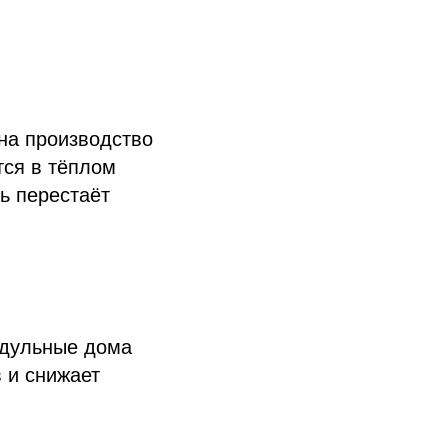
на производство
тся в тёплом
ть перестаёт
одульные дома
 и снижает