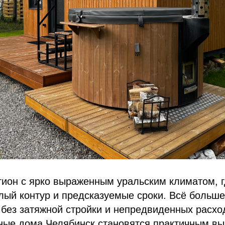
гион с ярко выраженным уральским климатом, 
лый контур и предсказуемые сроки. Всё больше
 без затяжной стройки и непредвиденных расх
ные дома Челябинск становятся практичным вы