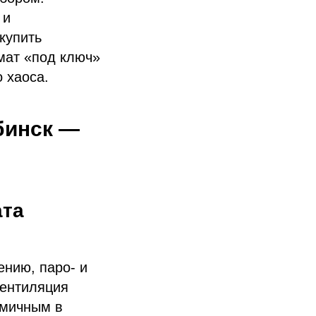
 и
купить
мат «под ключ»
 хаоса.
бинск —
ата
нию, паро‑ и
вентиляция
омичным в