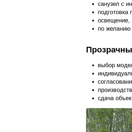
санузел с и
подготовка 
освещение, 
по желанию 
Прозрачны
выбор моде
индивидуаль
согласовани
производств
сдача объек