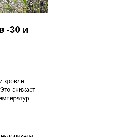
 -30 и
и кровли,
 Это снижает
емператур.
теклопакеты,