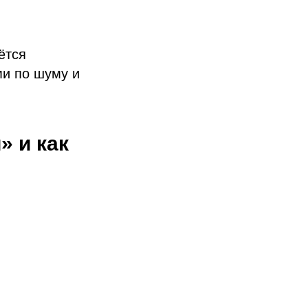
ётся
ми по шуму и
» и как