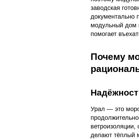
заводская готов
документально п
модульный дом 
помогает въехат
Почему м
рационал
Надёжность
Урал — это моро
продолжительно
ветроизоляции, 
делают тёплый 