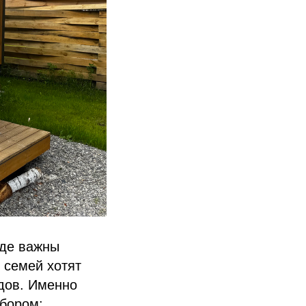
где важны
 семей хотят
одов. Именно
бором: