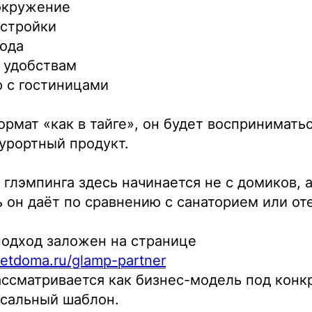
окружение
астройки
рода
 удобствам
 с гостиницами
ормат «как в тайге», он будет воспринимать
курортный продукт.
 глэмпинга здесь начинается не с домиков, 
 он даёт по сравнению с санаторием или от
подход заложен на странице
netdoma.ru/glamp-partner
ассматривается как бизнес-модель под конк
рсальный шаблон.