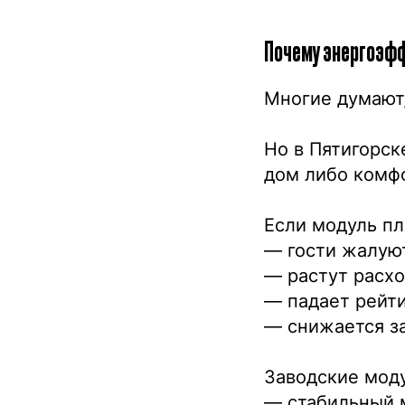
Почему энергоэф
Многие думают,
Но в Пятигорск
дом либо комфо
Если модуль пл
— гости жалую
— растут расх
— падает рейт
— снижается з
Заводские моду
— стабильный 