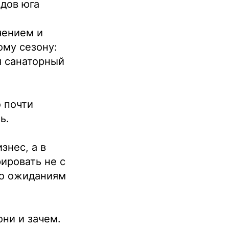
одов юга
чением и
ому сезону:
я санаторный
о почти
ь.
знес, а в
ировать не с
по ожиданиям
они и зачем.