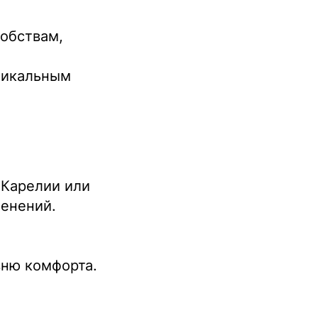
добствам,
уникальным
 Карелии или
менений.
вню комфорта.