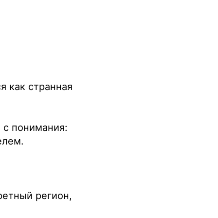
ся как странная
а с понимания:
елем.
ретный регион,