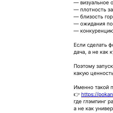
— визуальное 
— плотность з
— близость го
— ожидания по
— конкуренцию
Если сделать ф
дача, а не как 
Поэтому запуск
какую ценность
Именно такой 
👉
https://poka
где глэмпинг р
а не как униве