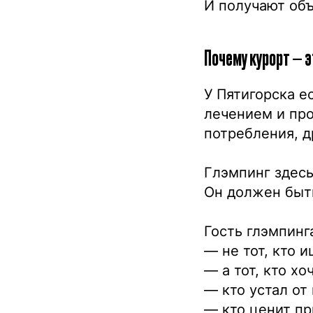
И получают объ
Почему курорт — э
У Пятигорска е
лечением и про
потребления, д
Глэмпинг здес
Он должен быть
Гость глэмпинг
— не тот, кто 
— а тот, кто х
— кто устал от
— кто ценит пр