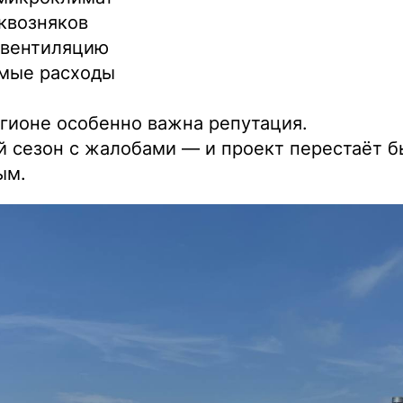
квозняков
 вентиляцию
мые расходы
гионе особенно важна репутация.
й сезон с жалобами — и проект перестаёт б
ым.