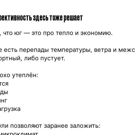
фективность здесь тоже решает
 что юг — это про тепло и экономию.
е есть перепады температуры, ветра и межс
ртный, либо пустует.
охо утеплён:
тся
оды
инг
агрузка
ли позволяют заранее заложить:
микроклимат