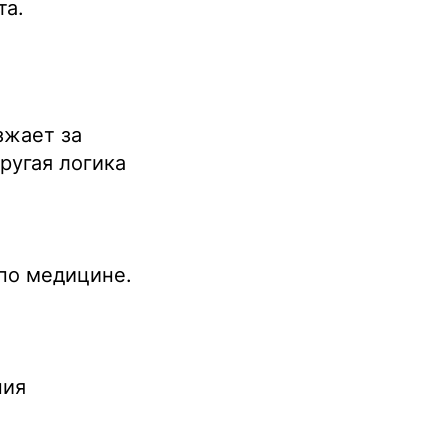
та.
зжает за
ругая логика
 по медицине.
ния