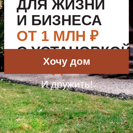
Хочу дом
ЗА 1 ДЕНЬ
И дружить!
ДОМА
,
КОТОРЫЕ