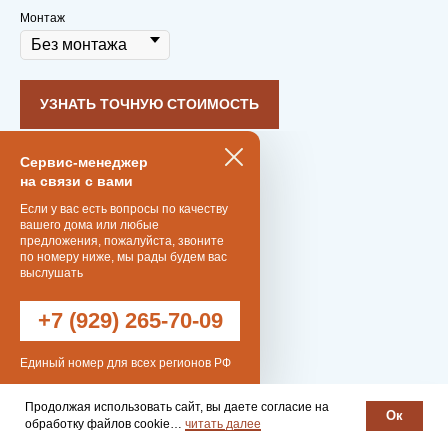
Монтаж
Для утепления используем
минеральную вату
толщиной 150 мм.
Такой толщины достаточно, чтобы
сохранить тепло от конвекторов или
УЗНАТЬ ТОЧНУЮ СТОИМОСТЬ
других систем отопления.
Двухкамерные стеклопакеты
также
Сервис-менеджер
помогают снизить потери тепла.
121 м²
— общая площадь
на связи с вами
А панорамное остекление наполняет
2,7м
— высота потолков
комнату дневным светом, поэтому много
Если у вас есть вопросы по качеству
3 мес
— срок изготовления
вашего дома или любые
дополнительного освещения
предложения, пожалуйста, звоните
не требуется.
5 дней
— срок установки
по номеру ниже, мы рады будем вас
выслушать
Продуманная система вентиляции
пропускает достаточно воздуха для
+7 (929) 265-70-09
семейно-душевного микроклимата.
Единый номер для всех регионов РФ
Вам понравился проект "Дом восходящего солнца" ?
Продолжая использовать сайт, вы даете согласие на
Ок
Значит вы хотите быть счастливыми и здоровыми.
обработку файлов cookie…
читать далее
Прежде чем оставлять заявку посмотрите видео в