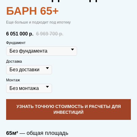
и душевные отношения с «Пока нет
БАРН 65+
дома», которые продолжаются даже
после сдачи дома.
Еще больше и подходит под ипотеку
А друзья, которые вместе дом
6 051 000
р.
6 969 700
р.
построили — это на всю жизнь! Такой
фундамент даже коррозия не разрушит.
Фундамент
Потому что друзья — это
Доставка
надолго!
Монтаж
УЗНАТЬ ТОЧНУЮ СТОИМОСТЬ И РАСЧЕТЫ ДЛЯ
ИНВЕСТИЦИЙ
МОДУЛЬНЫЕ
ДОМА
—
65м²
— общая площадь