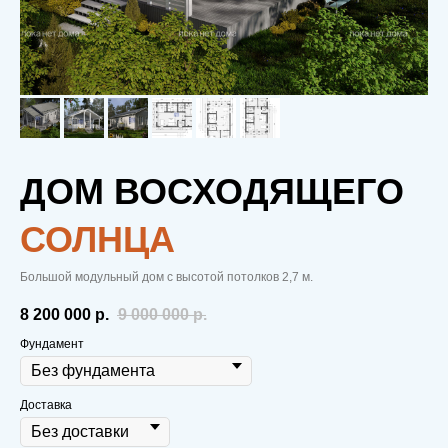
ДОМ ВОСХОДЯЩЕГО
СОЛНЦА
Большой модульный дом с высотой потолков 2,7 м.
8 200 000
р.
9 000 000
р.
Фундамент
Вы экономите на отоплении
Доставка
и кондиционерах