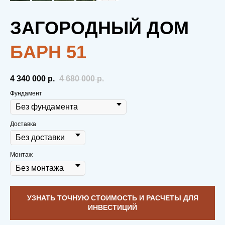
ЗАГОРОДНЫЙ ДОМ
БAРН 51
4 340 000
р.
4 680 000
р.
Фундамент
Доставка
Монтаж
С НАМИ ТЕПЛО.
В ОТНОШЕНИЯХ.
УЗНАТЬ ТОЧНУЮ СТОИМОСТЬ И РАСЧЕТЫ ДЛЯ
ИНВЕСТИЦИЙ
И В ДОМЕ.