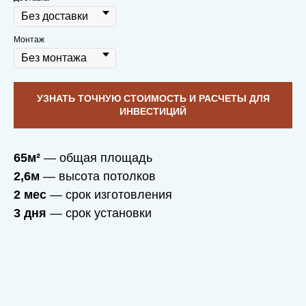
Монтаж
Дом согреет вас
в морозы и освежит
даже самым жарким летом, потому что
мы дотошные по части деталей, которые
сделают вашу жизнь в доме проще
УЗНАТЬ ТОЧНУЮ СТОИМОСТЬ И РАСЧЕТЫ ДЛЯ
ИНВЕСТИЦИЙ
65м²
— общая площадь
2,6м
— высота потолков
2 мес
— срок изготовления
Через 10 лет приедем на чай с плюшками
3 дня
— срок установки
со спокойной душой и послушаем,
какие
новые мечты родились в вашем доме
,
который построили мы