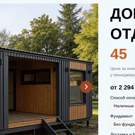
ДО
ОТ
45
Цена за ком
у менеджера
от 2 294
Способ опл
Фундамент
Доставка и 