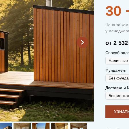
30
Цена за ком
у менеджера
от 2 532
Способ опл
Фундамент
Доставка и 