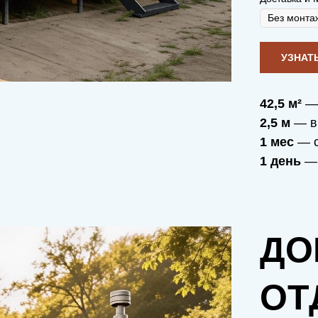
42,5 м²
— 
2,5 м
— в
1 мес
— с
1 день
— 
ДО
ОТ