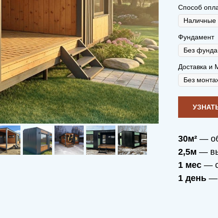
Способ опл
Фундамент
Доставка и 
30м²
— о
2,5м
— вы
1 мес
— с
1 день
— 