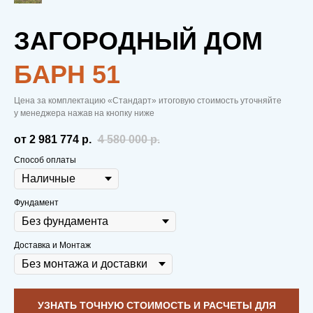
ЗАГОРОДНЫЙ ДОМ
БAРН 51
С НАМИ ТЕПЛО.
Цена за комплектацию «Стандарт» итоговую стоимость уточняйте
В ОТНОШЕНИЯХ.
у менеджера нажав на кнопку ниже
от 2 981 774
р.
4 580 000
р.
И В ДОМЕ.
Способ оплаты
Фундамент
Вам не нужно копить деньги на первую
Доставка и Монтаж
выплату.
Строительство начинаем
сразу после внесения брони в виде 50
тыс. рублей
, чтобы заложить надежный
фундамент еще до постройки дома
УЗНАТЬ ТОЧНУЮ СТОИМОСТЬ И РАСЧЕТЫ ДЛЯ