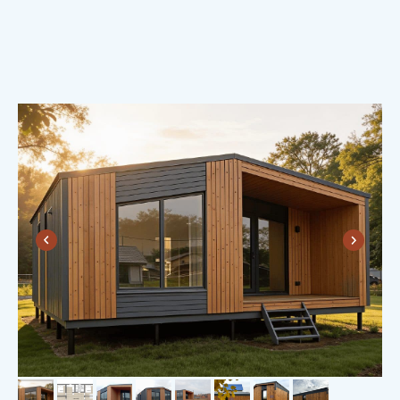
ДУШЕВНОСТЬ.
Вместе с домом вы получаете теплые
и душевные отношения с «Пока нет
дома», которые продолжаются даже
после сдачи дома.
А друзья, которые вместе дом
построили — это на всю жизнь! Такой
фундамент даже коррозия не разрушит.
Потому что друзья — это
надолго!