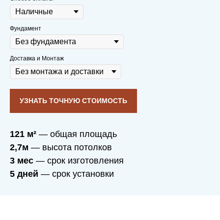
дополнительного освещения
не требуется.
Фундамент
Продуманная система вентиляции
пропускает достаточно воздуха для
семейно-душевного микроклимата.
Доставка и Монтаж
УЗНАТЬ ТОЧНУЮ СТОИМОСТЬ
121 м²
— общая площадь
2,7м
— высота потолков
3 мес
— срок изготовления
5 дней
— срок установки
Вы заботитесь о себе
и своих близких