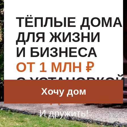
И БИЗНЕСА
ОТ 1 МЛН ₽
С УСТАНОВКОЙ
Хочу дом
ЗА 1 ДЕНЬ
И дружить!
ДОМА
,