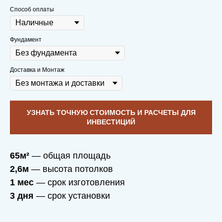
Способ оплаты
Через 10 лет приедем на чай с плюшками
Фундамент
со спокойной душой и послушаем,
какие
новые мечты родились в вашем доме
,
который построили мы
Доставка и Монтаж
УЗНАТЬ ТОЧНУЮ СТОИМОСТЬ И РАСЧЕТЫ ДЛЯ
ИНВЕСТИЦИЙ
65м²
— общая площадь
2,6м
— высота потолков
ФУНДАМЕНТ —
1 мес
— срок изготовления
ДРУЖБА,
3 дня
— срок установки
МАТЕРИАЛ —