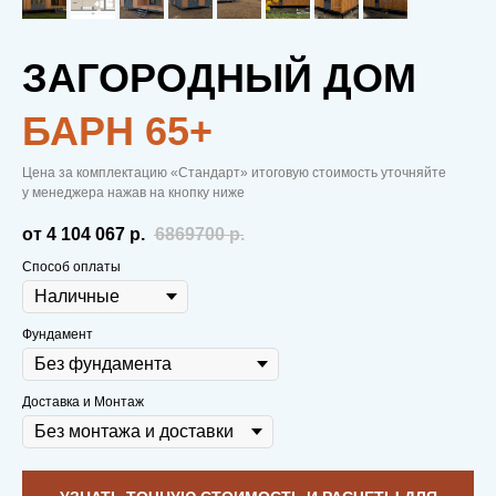
ЗАГОРОДНЫЙ ДОМ
БАРН 65+
МОДУЛЬНЫЕ
Цена за комплектацию «Стандарт» итоговую стоимость уточняйте
у менеджера нажав на кнопку ниже
ДОМА
—
от 4 104 067
р.
6869700
р.
ВСЕМУ
Способ оплаты
ГОЛОВА
Фундамент
Доставка и Монтаж