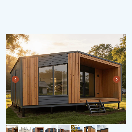
ДУШЕВНОСТЬ.
Вместе с домом вы получаете теплые
и душевные отношения с «Пока нет
дома», которые продолжаются даже
после сдачи дома.
А друзья, которые вместе дом
построили — это на всю жизнь! Такой
фундамент даже коррозия не разрушит.
Потому что друзья — это
надолго!