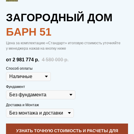
ЗАГОРОДНЫЙ ДОМ
БAРН 51
С НАМИ ТЕПЛО.
Цена за комплектацию «Стандарт» итоговую стоимость уточняйте
В ОТНОШЕНИЯХ.
у менеджера нажав на кнопку ниже
от 2 981 774
р.
4 580 000
р.
И В ДОМЕ.
Способ оплаты
Фундамент
Вам не нужно копить деньги на первую
Доставка и Монтаж
выплату.
Строительство начинаем
сразу после внесения брони в виде 50
тыс. рублей
, чтобы заложить надежный
фундамент еще до постройки дома
УЗНАТЬ ТОЧНУЮ СТОИМОСТЬ И РАСЧЕТЫ ДЛЯ