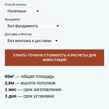
Способ оплаты
Через 10 лет приедем на чай с плюшками
Фундамент
со спокойной душой и послушаем,
какие
новые мечты родились в вашем доме
,
который построили мы
Доставка и Монтаж
УЗНАТЬ ТОЧНУЮ СТОИМОСТЬ И РАСЧЕТЫ ДЛЯ
ИНВЕСТИЦИЙ
65м²
— общая площадь
2,6м
— высота потолков
ФУНДАМЕНТ —
1 мес
— срок изготовления
ДРУЖБА,
3 дня
— срок установки
МАТЕРИАЛ —