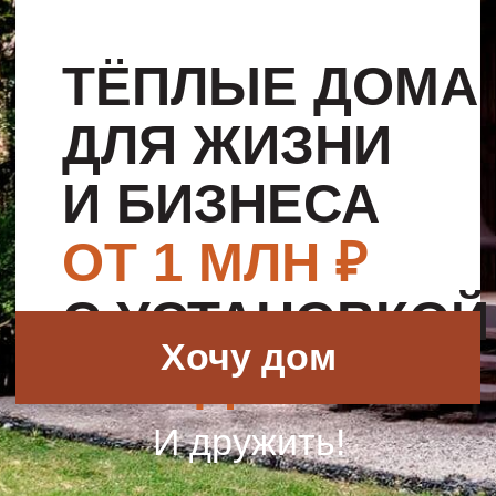
И БИЗНЕСА
ОТ 1 МЛН ₽
С УСТАНОВКОЙ
Хочу дом
ЗА 1 ДЕНЬ
И дружить!
ДОМА
,