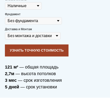
дополнительного освещения
не требуется.
Фундамент
Продуманная система вентиляции
пропускает достаточно воздуха для
семейно-душевного микроклимата.
Доставка и Монтаж
УЗНАТЬ ТОЧНУЮ СТОИМОСТЬ
121 м²
— общая площадь
2,7м
— высота потолков
3 мес
— срок изготовления
5 дней
— срок установки
Вы заботитесь о себе
и своих близких