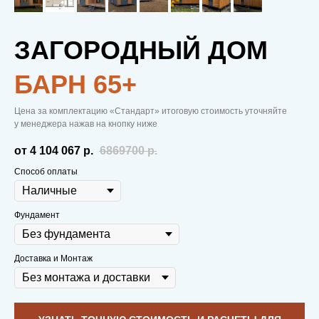
ЗАГОРОДНЫЙ ДОМ
БАРН 65+
МОДУЛЬНЫЕ
Цена за комплектацию «Стандарт» итоговую стоимость уточняйте
у менеджера нажав на кнопку ниже
ДОМА
—
от 4 104 067
р.
6869700
р.
ВСЕМУ
Способ оплаты
ГОЛОВА
Фундамент
Доставка и Монтаж