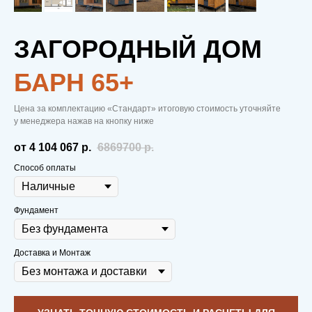
ЗАГОРОДНЫЙ ДОМ
БАРН 65+
МОДУЛЬНЫЕ
Цена за комплектацию «Стандарт» итоговую стоимость уточняйте
у менеджера нажав на кнопку ниже
ДОМА
—
от 4 104 067
р.
6869700
р.
ВСЕМУ
Способ оплаты
ГОЛОВА
Фундамент
Доставка и Монтаж