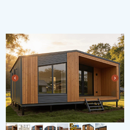
ДУШЕВНОСТЬ.
Вместе с домом вы получаете теплые
и душевные отношения с «Пока нет
дома», которые продолжаются даже
после сдачи дома.
А друзья, которые вместе дом
построили — это на всю жизнь! Такой
фундамент даже коррозия не разрушит.
Потому что друзья — это
надолго!