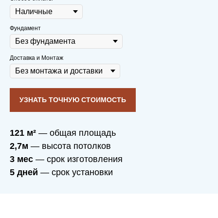
дополнительного освещения
не требуется.
Фундамент
Продуманная система вентиляции
пропускает достаточно воздуха для
семейно-душевного микроклимата.
Доставка и Монтаж
УЗНАТЬ ТОЧНУЮ СТОИМОСТЬ
121 м²
— общая площадь
2,7м
— высота потолков
3 мес
— срок изготовления
5 дней
— срок установки
Вы заботитесь о себе
и своих близких