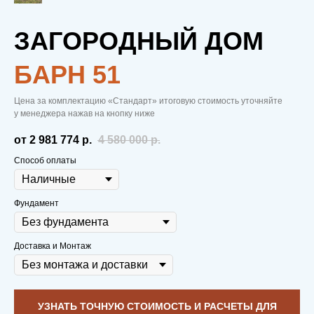
ЗАГОРОДНЫЙ ДОМ
БAРН 51
С НАМИ ТЕПЛО.
Цена за комплектацию «Стандарт» итоговую стоимость уточняйте
В ОТНОШЕНИЯХ.
у менеджера нажав на кнопку ниже
от 2 981 774
р.
4 580 000
р.
И В ДОМЕ.
Способ оплаты
Фундамент
Вам не нужно копить деньги на первую
Доставка и Монтаж
выплату.
Строительство начинаем
сразу после внесения брони в виде 50
тыс. рублей
, чтобы заложить надежный
фундамент еще до постройки дома
УЗНАТЬ ТОЧНУЮ СТОИМОСТЬ И РАСЧЕТЫ ДЛЯ