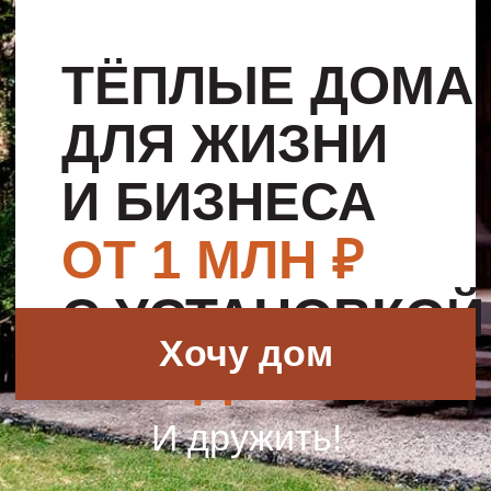
И БИЗНЕСА
ОТ 1 МЛН ₽
С УСТАНОВКОЙ
Хочу дом
ЗА 1 ДЕНЬ
И дружить!
ДОМА
,