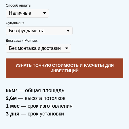
Способ оплаты
Через 10 лет приедем на чай с плюшками
Фундамент
со спокойной душой и послушаем,
какие
новые мечты родились в вашем доме
,
который построили мы
Доставка и Монтаж
УЗНАТЬ ТОЧНУЮ СТОИМОСТЬ И РАСЧЕТЫ ДЛЯ
ИНВЕСТИЦИЙ
65м²
— общая площадь
2,6м
— высота потолков
ФУНДАМЕНТ —
1 мес
— срок изготовления
ДРУЖБА,
3 дня
— срок установки
МАТЕРИАЛ —