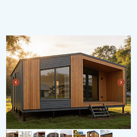
ДУШЕВНОСТЬ.
Вместе с домом вы получаете теплые
и душевные отношения с «Пока нет
дома», которые продолжаются даже
после сдачи дома.
А друзья, которые вместе дом
построили — это на всю жизнь! Такой
фундамент даже коррозия не разрушит.
Потому что друзья — это
надолго!