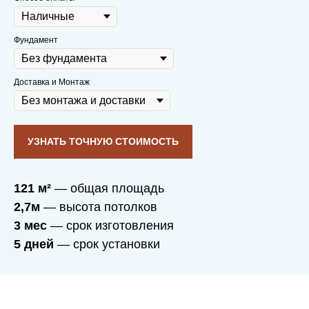
дополнительного освещения
не требуется.
Фундамент
Продуманная система вентиляции
пропускает достаточно воздуха для
семейно-душевного микроклимата.
Доставка и Монтаж
УЗНАТЬ ТОЧНУЮ СТОИМОСТЬ
121 м²
— общая площадь
2,7м
— высота потолков
3 мес
— срок изготовления
5 дней
— срок установки
Вы заботитесь о себе
и своих близких