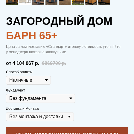
ЗАГОРОДНЫЙ ДОМ
БАРН 65+
МОДУЛЬНЫЕ
Цена за комплектацию «Стандарт» итоговую стоимость уточняйте
у менеджера нажав на кнопку ниже
ДОМА
—
от 4 104 067
р.
6869700
р.
ВСЕМУ
Способ оплаты
ГОЛОВА
Фундамент
Доставка и Монтаж