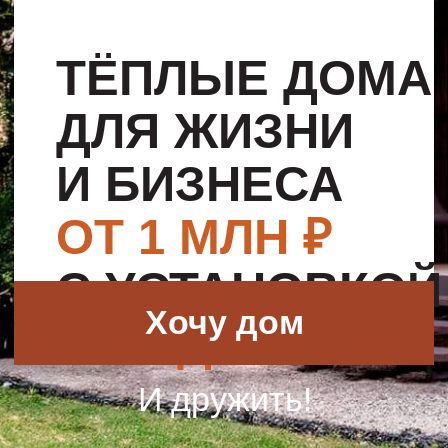
И БИЗНЕСА
ОТ 1 МЛН ₽
С УСТАНОВКОЙ
Хочу дом
ЗА 1 ДЕНЬ
И дружить!
ДОМА
,