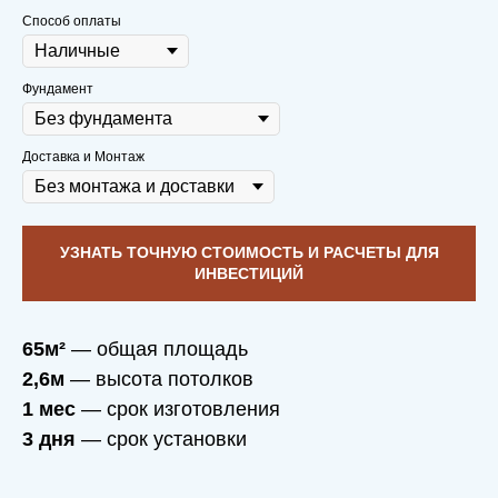
Способ оплаты
Через 10 лет приедем на чай с плюшками
Фундамент
со спокойной душой и послушаем,
какие
новые мечты родились в вашем доме
,
который построили мы
Доставка и Монтаж
УЗНАТЬ ТОЧНУЮ СТОИМОСТЬ И РАСЧЕТЫ ДЛЯ
ИНВЕСТИЦИЙ
65м²
— общая площадь
2,6м
— высота потолков
ФУНДАМЕНТ —
1 мес
— срок изготовления
ДРУЖБА,
3 дня
— срок установки
МАТЕРИАЛ —