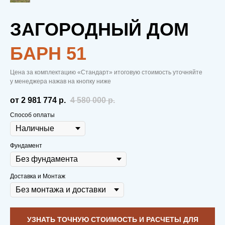
ЗАГОРОДНЫЙ ДОМ
БAРН 51
С НАМИ ТЕПЛО.
Цена за комплектацию «Стандарт» итоговую стоимость уточняйте
В ОТНОШЕНИЯХ.
у менеджера нажав на кнопку ниже
от 2 981 774
р.
4 580 000
р.
И В ДОМЕ.
Способ оплаты
Фундамент
Вам не нужно копить деньги на первую
Доставка и Монтаж
выплату.
Строительство начинаем
сразу после внесения брони в виде 50
тыс. рублей
, чтобы заложить надежный
фундамент еще до постройки дома
УЗНАТЬ ТОЧНУЮ СТОИМОСТЬ И РАСЧЕТЫ ДЛЯ