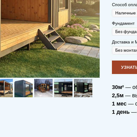
Способ опл
Фундамент
Доставка и 
30м²
— о
2,5м
— вы
1 мес
— с
1 день
— 