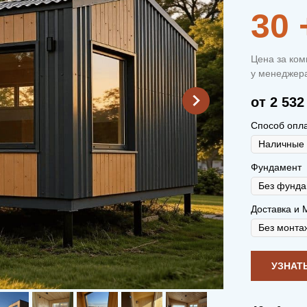
30
Цена за ком
у менеджера
от 2 532
Способ опл
Фундамент
Доставка и 