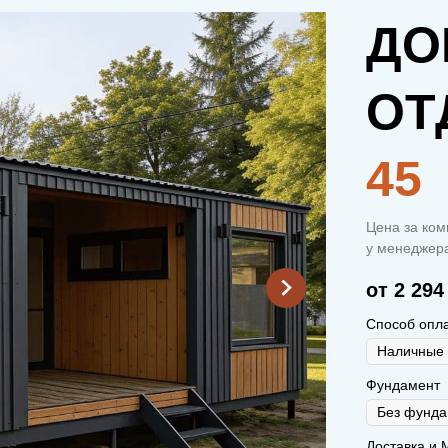
ДО
ОТ
45
Цена за ком
у менеджера
от 2 294
Способ опл
Фундамент
Доставка и 