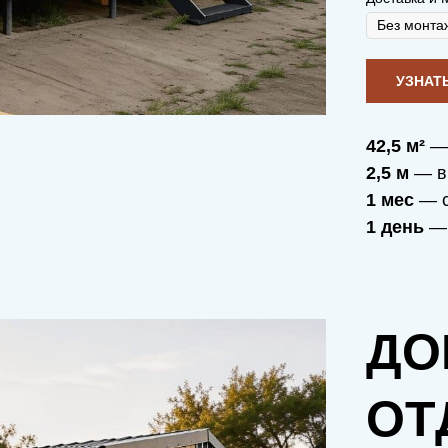
42,5 м²
— 
2,5 м
— в
1 мес
— с
1 день
— 
ДО
ОТ