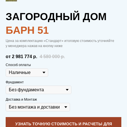
ЗАГОРОДНЫЙ ДОМ
БAРН 51
С НАМИ ТЕПЛО.
Цена за комплектацию «Стандарт» итоговую стоимость уточняйте
В ОТНОШЕНИЯХ.
у менеджера нажав на кнопку ниже
от 2 981 774
р.
4 580 000
р.
И В ДОМЕ.
Способ оплаты
Фундамент
Вам не нужно копить деньги на первую
Доставка и Монтаж
выплату.
Строительство начинаем
сразу после внесения брони в виде 50
тыс. рублей
, чтобы заложить надежный
фундамент еще до постройки дома
УЗНАТЬ ТОЧНУЮ СТОИМОСТЬ И РАСЧЕТЫ ДЛЯ