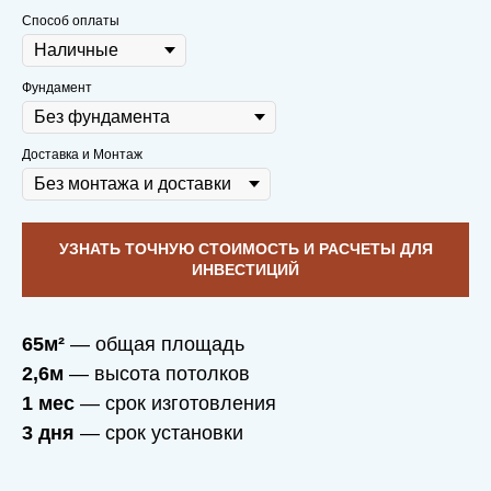
Способ оплаты
Через 10 лет приедем на чай с плюшками
Фундамент
со спокойной душой и послушаем,
какие
новые мечты родились в вашем доме
,
который построили мы
Доставка и Монтаж
УЗНАТЬ ТОЧНУЮ СТОИМОСТЬ И РАСЧЕТЫ ДЛЯ
ИНВЕСТИЦИЙ
65м²
— общая площадь
2,6м
— высота потолков
ФУНДАМЕНТ —
1 мес
— срок изготовления
ДРУЖБА,
3 дня
— срок установки
МАТЕРИАЛ —