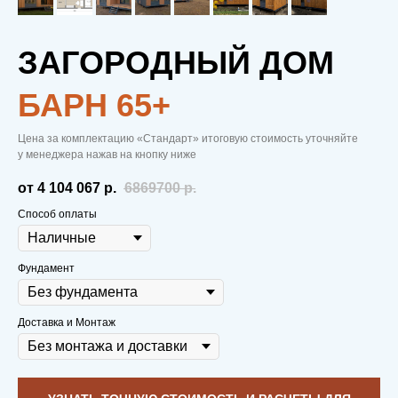
ЗАГОРОДНЫЙ ДОМ
БАРН 65+
МОДУЛЬНЫЕ
Цена за комплектацию «Стандарт» итоговую стоимость уточняйте
у менеджера нажав на кнопку ниже
ДОМА
—
от 4 104 067
р.
6869700
р.
ВСЕМУ
Способ оплаты
ГОЛОВА
Фундамент
Доставка и Монтаж