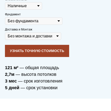
дополнительного освещения
не требуется.
Фундамент
Продуманная система вентиляции
пропускает достаточно воздуха для
семейно-душевного микроклимата.
Доставка и Монтаж
УЗНАТЬ ТОЧНУЮ СТОИМОСТЬ
121 м²
— общая площадь
2,7м
— высота потолков
3 мес
— срок изготовления
5 дней
— срок установки
Вы заботитесь о себе
и своих близких