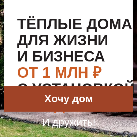
И БИЗНЕСА
ОТ 1 МЛН ₽
С УСТАНОВКОЙ
Хочу дом
ЗА 1 ДЕНЬ
И дружить!
ДОМА
,