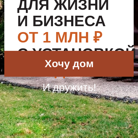
Хочу дом
ЗА 1 ДЕНЬ
И дружить!
ДОМА
,
КОТОРЫЕ